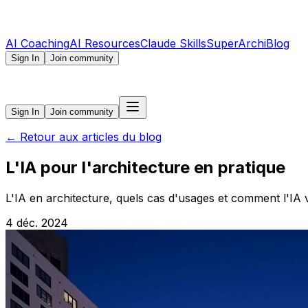
AI Coaching
AI Resources
Claude Skills
SuperArchi
Blog
Sign In
Join community
Sign In
Join community
←
Retour aux articles du blog
L'IA pour l'architecture en pratique
L'IA en architecture, quels cas d'usages et comment l'IA va
4 déc. 2024