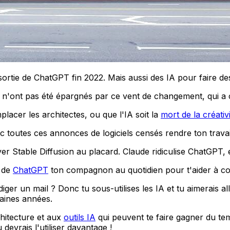
s la sortie de ChatGPT fin 2022. Mais aussi des IA pour fair
tes n'ont pas été épargnés par ce vent de changement, qui
placer les architectes, ou que l'IA soit la
mort de la créativ
c toutes ces annonces de logiciels censés rendre ton travai
Stable Diffusion au placard. Claude ridiculise ChatGPT, et 
t de
ChatGPT
ton compagnon au quotidien pour t'aider à con
iger un mail ? Donc tu sous-utilises les IA et tu aimerais all
haines années.
chitecture et aux
outils IA
qui peuvent te faire gagner du te
evrais l'utiliser davantage !