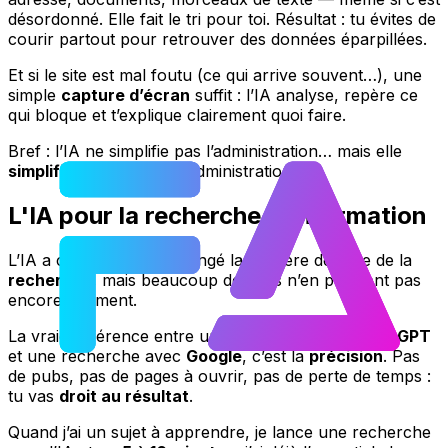
désordonné. Elle fait le tri pour toi. Résultat : tu évites de
courir partout pour retrouver des données éparpillées.
Et si le site est mal foutu (ce qui arrive souvent…), une
simple
capture d’écran
suffit : l’IA analyse, repère ce
qui bloque et t’explique clairement quoi faire.
Bref : l’IA ne simplifie pas l’administration… mais elle
simplifie ta vie
face à l’administration.
L'IA pour la recherche d'information
L’IA a complètement changé la manière de faire de la
recherche
, mais beaucoup de gens n’en profitent pas
encore vraiment.
La vraie différence entre une recherche avec
ChatGPT
et une recherche avec
Google
, c’est la
précision
. Pas
de pubs, pas de pages à ouvrir, pas de perte de temps :
tu vas
droit au résultat
.
Quand j’ai un sujet à apprendre, je lance une recherche